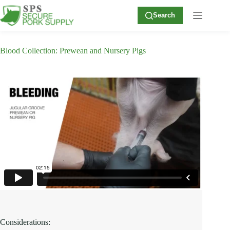
Skip
to
Search
content
Blood Collection: Prewean and Nursery Pigs
Considerations: